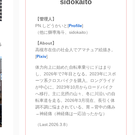
sidokaito
【管理人】
PN.しどうかいと[
Profile
]
（他に獅導海斗、sidokaito）
【About】
5
高槻市在住の社会人でアマチュア絵描き。
[
Pixiv
]
体力向上に始めた自転車乗りにドはまり
し、2026年で7年目となる。2023年にスポ
ーツ系クロスバイクを購入。ロングライド
が中心に。2023年10月からロードバイク
へ移行。主に北摂の山々、冬に川沿いの自
転車道を走る。2026年3月現在、長引く体
調不調に悩まされている。胃→背中の痛み
→神経痛（神経痛は一応治ったかな）
（Last.2026.3.8）