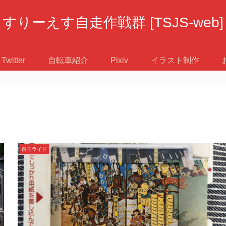
すりーえす自走作戦群 [TSJS-web]
Twitter
自転車紹介
Pixiv
イラスト制作
自主ライド