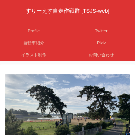
すりーえす自走作戦群 [TSJS-web]
Profile
Twitter
自転車紹介
Pixiv
イラスト制作
お問い合わせ