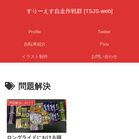
すりーえす自走作戦群 [TSJS-web]
Profile
Twitter
自転車紹介
Pixiv
イラスト制作
お問い合わせ
問題解決
問題解決に向けて
ロングライドにおける頭