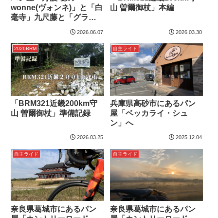
wonne(ヴォンネ)」と「白
山 曽爾御杖」本編
毫寺」九尺藤と「グラン
フォンド京都2026」前日
2026.06.07
2026.03.30
受付
2026BRM
自主ライド
「BRM321近畿200km守
兵庫県高砂市にあるパン
山 曽爾御杖」準備記録
屋「ベッカライ・シュ
ン」へ
2026.03.25
2025.12.04
自主ライド
自主ライド
奈良県葛城市にあるパン
奈良県葛城市にあるパン