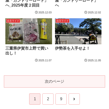
屋「カントリーロード」
屋「カントリーロード」
へ_2025年度２回目
へ
2025.12.03
2025.12.02
自主ライド
自主ライド
三重県伊賀市上野で買い
伊勢茶を入手せよ！
出し！
2025.11.07
2025.11.05
次のページ
次
1
2
9