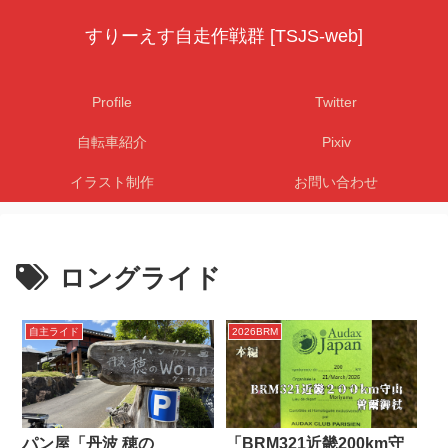
すりーえす自走作戦群 [TSJS-web]
Profile
Twitter
自転車紹介
Pixiv
イラスト制作
お問い合わせ
ロングライド
自主ライド
2026BRM
パン屋「丹波 穂の
「BRM321近畿200km守