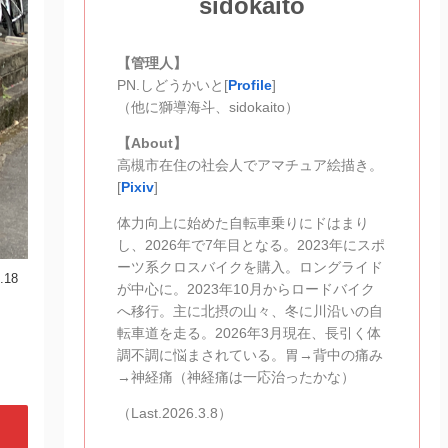
sidokaito
【管理人】
PN.しどうかいと[
Profile
]
（他に獅導海斗、sidokaito）
【About】
高槻市在住の社会人でアマチュア絵描き。
[
Pixiv
]
体力向上に始めた自転車乗りにドはまり
し、2026年で7年目となる。2023年にスポ
ーツ系クロスバイクを購入。ロングライド
.18
が中心に。2023年10月からロードバイク
へ移行。主に北摂の山々、冬に川沿いの自
転車道を走る。2026年3月現在、長引く体
調不調に悩まされている。胃→背中の痛み
→神経痛（神経痛は一応治ったかな）
（Last.2026.3.8）