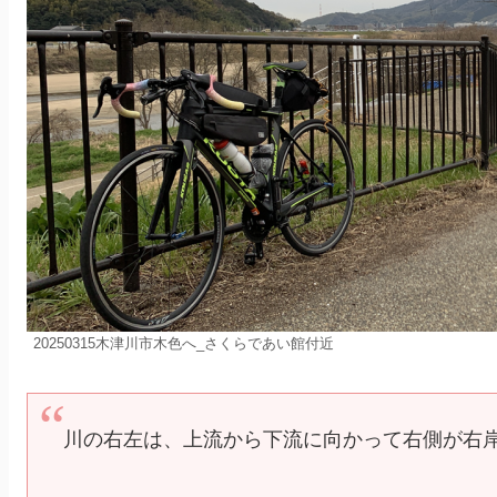
20250315木津川市木色へ_さくらであい館付近
川の右左は、上流から下流に向かって右側が右