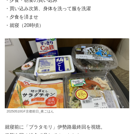
・夕食・朝食の買い込み
・買い込み次第、身体を洗って服を洗濯
・夕食を済ませ
・就寝（20時頃）
20250510GF京都前日_夜ごはん
就寝前に「ブラタモリ」伊勢路最終回を視聴。