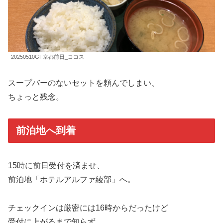
20250510GF京都前日_ココス
スープバーのないセットを頼んでしまい、
ちょっと残念。
前泊地へ到着
15時に前日受付を済ませ、
前泊地「ホテルアルファ綾部」へ。
チェックインは厳密には16時からだったけど
受付に上がるまで知らず。