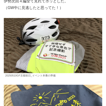
伊勢次回４編全て見れてホッとした。
（GW中に見逃したと思ってた！）
20250510GF京都前日_イベント本番の準備