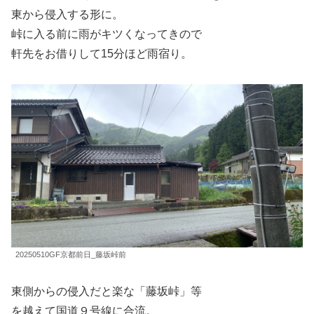
東から侵入する形に。
峠に入る前に雨がキツくなってきので
軒先をお借りして15分ほど雨宿り。
20250510GF京都前日_藤坂峠前
東側からの侵入だと楽な「藤坂峠」等
を越えて国道９号線に合流。