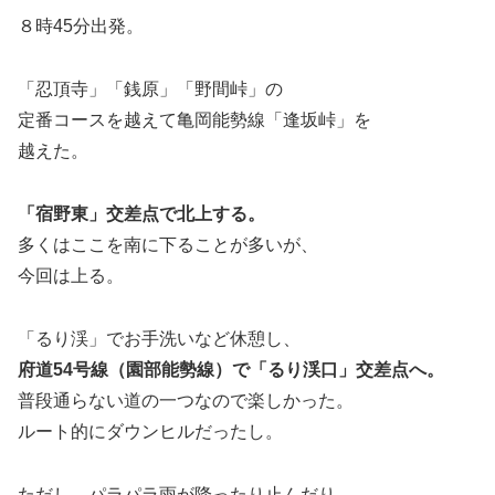
８時45分出発。
「忍頂寺」「銭原」「野間峠」の
定番コースを越えて亀岡能勢線「逢坂峠」を
越えた。
「宿野東」交差点で北上する。
多くはここを南に下ることが多いが、
今回は上る。
「るり渓」でお手洗いなど休憩し、
府道54号線（園部能勢線）で「るり渓口」交差点へ。
普段通らない道の一つなので楽しかった。
ルート的にダウンヒルだったし。
ただし、パラパラ雨が降ったり止んだり。