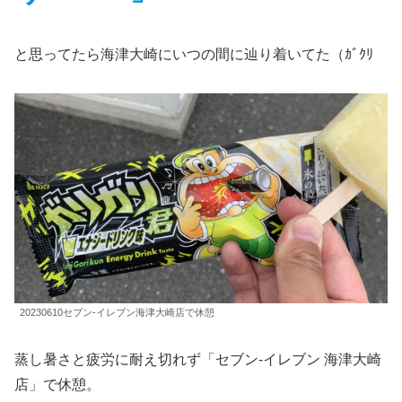
と思ってたら海津大崎にいつの間に辿り着いてた（ｶﾞｸﾘ
20230610セブン-イレブン海津大崎店で休憩
蒸し暑さと疲労に耐え切れず「セブン-イレブン 海津大崎
店」で休憩。