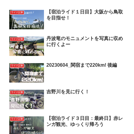
【宿泊ライド１日目】大阪から鳥取
ライド記事
を目指せ！
丹波竜のモニュメントを写真に収め
ライド記事
に行くよー
20230604_関宿まで220km! 後編
ライド記事
吉野川を見に行く！
ライド記事
【宿泊ライド３日目：最終日】赤レ
ライド記事
ンガ観光、ゆっくり帰ろう