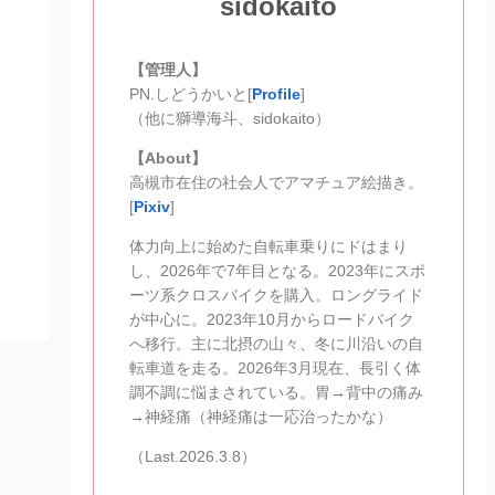
sidokaito
【管理人】
PN.しどうかいと[
Profile
]
（他に獅導海斗、sidokaito）
【About】
高槻市在住の社会人でアマチュア絵描き。
[
Pixiv
]
体力向上に始めた自転車乗りにドはまり
し、2026年で7年目となる。2023年にスポ
ーツ系クロスバイクを購入。ロングライド
が中心に。2023年10月からロードバイク
へ移行。主に北摂の山々、冬に川沿いの自
転車道を走る。2026年3月現在、長引く体
調不調に悩まされている。胃→背中の痛み
→神経痛（神経痛は一応治ったかな）
（Last.2026.3.8）