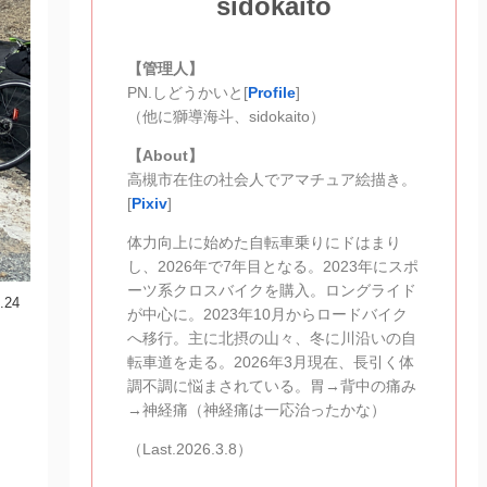
sidokaito
【管理人】
PN.しどうかいと[
Profile
]
（他に獅導海斗、sidokaito）
【About】
高槻市在住の社会人でアマチュア絵描き。
[
Pixiv
]
体力向上に始めた自転車乗りにドはまり
し、2026年で7年目となる。2023年にスポ
ーツ系クロスバイクを購入。ロングライド
.24
が中心に。2023年10月からロードバイク
へ移行。主に北摂の山々、冬に川沿いの自
転車道を走る。2026年3月現在、長引く体
調不調に悩まされている。胃→背中の痛み
→神経痛（神経痛は一応治ったかな）
（Last.2026.3.8）