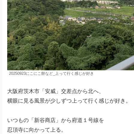
20250923にこにこ餅など_上って行く感じが好き
大阪府茨木市「安威」交差点から北へ、
横眼に見る風景が少しずつ上って行く感じが好き。
いつもの「新谷商店」から府道１号線を
忍頂寺に向かって上る。