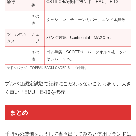
輪行
OSTRICHの姉妹ブランド「EMU」 E-10
袋
その
クッション、チェーンカバー、エンド金具等
他
ツールボッ
チュ
パンク対策。Continental、MAXXIS。
クス
ーブ
その
ゴム手袋、SCOTTペーパータオル１枚、タイ
他
ヤレバー３本。
サドルバッグ「TOPEAK BACKLOADER 6L」の中味。
ブルベは認定試験で記録にこだわらないこともあり、大き
く重い「EMU」E-10を携行。
まとめ
手持ちの装備をこうして書き出してみると使用ブランドに