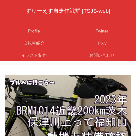
すりーえす自走作戦群 [TSJS-web]
Profile
Twitter
自転車紹介
Pixiv
イラスト制作
お問い合わせ