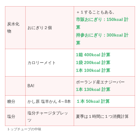
＋１することもある。
市販おにぎり：150kcal 計
炭水化
算
おにぎり２個
物
持参おにぎり：300kcal 計
算
1箱
400kcal 計算
1袋 200kcal 計算
カロリーメイト
1本 100kcal 計算
ポーランド産エナジーバー
BA!
1本 130kcal 計算
１本 50kcal 計算
糖分
かし原 塩羊かん 4～8本
塩分チャージタブレッ
塩分
夏季は１時間に１つ消費計算
ツ
トップチューブの中味