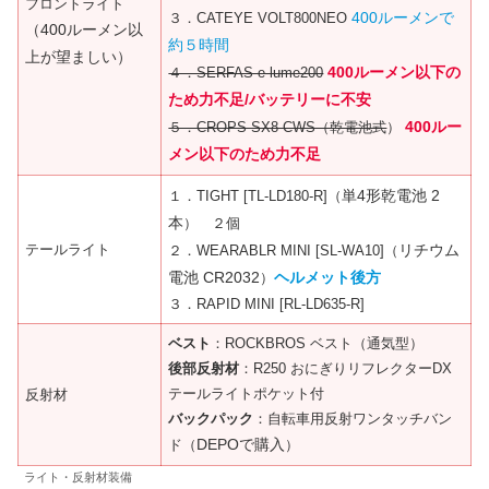
フロントライト
400ルーメンで
３．CATEYE VOLT800NEO
（400ルーメン以
約５時間
上が望ましい）
400ルーメン以下の
４．SERFAS e-lume200
ため力不足/バッテリーに不安
400ルー
５．CROPS SX8-CWS（乾電池式
）
メン以下のため力不足
単4形乾電池 2
１．TIGHT [TL-LD180-R]（
本
） ２個
テールライト
リチウム
２．WEARABLR MINI [SL-WA10]（
電池 CR2032
ヘルメット後方
）
３．RAPID MINI [RL-LD635-R]
ベスト
：ROCKBROS ベスト（通気型）
後部反射材
：R250 おにぎりリフレクターDX
テールライトポケット付
反射材
バックパック
：自転車用反射ワンタッチバン
DEPOで購入
ド（
）
ライト・反射材装備