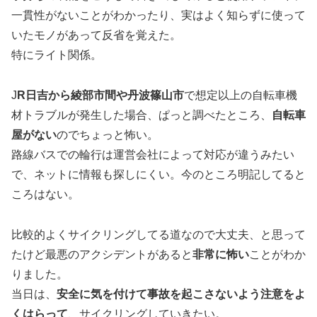
一貫性がないことがわかったり、実はよく知らずに使って
いたモノがあって反省を覚えた。
特にライト関係。
J
R日吉から綾部市間や丹波篠山市
で想定以上の自転車機
材トラブルが発生した場合、ぱっと調べたところ、
自転車
屋がない
のでちょっと怖い。
路線バスでの輪行は運営会社によって対応が違うみたい
で、ネットに情報も探しにくい。今のところ明記してると
ころはない。
比較的よくサイクリングしてる道なので大丈夫、と思って
たけど最悪のアクシデントがあると
非常に怖い
ことがわか
りました。
当日は、
安全に気を付けて事故を起こさないよう注意をよ
くはらって
、サイクリングしていきたい。