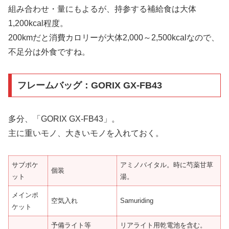
組み合わせ・量にもよるが、持参する補給食は大体
1,200kcal程度。
200kmだと消費カロリーが大体2,000～2,500kcalなので、
不足分は外食ですね。
フレームバッグ：GORIX GX-FB43
多分、「GORIX GX-FB43」。
主に重いモノ、大きいモノを入れておく。
サブポケ
アミノバイタル。時に芍薬甘草
個装
ット
湯。
メインポ
空気入れ
Samuriding
ケット
予備ライト等
リアライト用乾電池を含む。