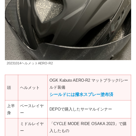
20231014ヘルメットAERO-R2
OGK Kabuto AERO-R2 マットブラック/シー
ルド装備
頭
ヘルメット
シールドには撥水スプレー塗布
済
上半
ベースレイヤ
DEPOで購入したサーマルインナー
身
ー
ミドルレイヤ
「CYCLE MODE RIDE OSAKA 2023」で購
ー
入したもの